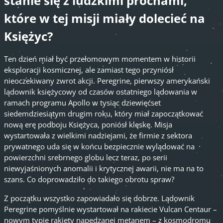
stanie się z ludzkimi prochami,
które w tej misji miały dolecieć na
Księżyc?
Ten dzień miał być przełomowym momentem w historii
eksploracji kosmicznej, ale zamiast tego przyniósł
nieoczekiwany zwrot akcji. Peregrine, pierwszy amerykański
lądownik księżycowy od czasów ostatniego lądowania w
ramach programu Apollo w tysiąc dziewięćset
siedemdziesiątym drugim roku, który miał zapoczątkować
nową erę podboju Księżyca, poniósł klęskę. Misja
wystartowała z wielkimi nadziejami, że firmie z sektora
prywatnego uda się w końcu bezpiecznie wylądować na
powierzchni srebrnego globu lecz teraz, po serii
niewyjaśnionych anomalii i krytycznej awarii, nie ma na to
szans. Co doprowadziło do takiego obrotu spraw?
Z początku wszystko zapowiadało się dobrze. Lądownik
Peregrine pomyślnie wystartował na rakiecie Vulcan Centaur –
nowym typie rakiety napędzanej metanem – z kosmodromu