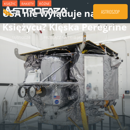
KSIĘŻYC
RAKIETY
RÓŻNE
USA nie wyląduje na
ASTROSZOP
Księżycu? Klęska Peregrine
18/01/2024
PRZEŁĄCZ NA TRYB JASNY