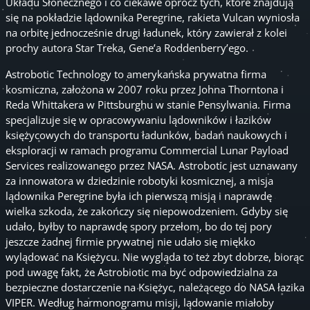
Układu Słonecznego i co ciekawe oprócz tych, które znajdują
się na pokładzie lądownika Peregrine, rakieta Vulcan wyniosła
na orbitę jednocześnie drugi ładunek, który zawierał z kolei
prochy autora Star Treka, Gene’a Roddenberry’ego.
Astrobotic Technology to amerykańska prywatna firma
kosmiczna, założona w 2007 roku przez Johna Thorntona i
Reda Whittakera w Pittsburghu w stanie Pensylwania. Firma
specjalizuje się w opracowywaniu lądowników i łazików
księżycowych do transportu ładunków, badań naukowych i
eksploracji w ramach programu Commercial Lunar Payload
Services realizowanego przez NASA. Astrobotic jest uznawany
za innowatora w dziedzinie robotyki kosmicznej, a misja
lądownika Peregrine była ich pierwszą misją i naprawdę
wielka szkoda, że zakończy się niepowodzeniem. Gdyby się
udało, byłby to naprawdę spory przełom, bo do tej pory
jeszcze żadnej firmie prywatnej nie udało się miękko
wylądować na Księżycu. Nie wygląda to też zbyt dobrze, biorąc
pod uwagę fakt, że Astrobiotic ma być odpowiedzialna za
bezpieczne dostarczenie na Księżyc, należącego do NASA łazika
VIPER. Według harmonogramu misji, lądowanie miałoby