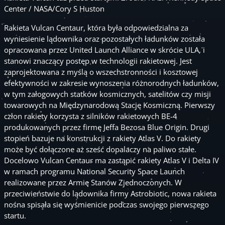
Center / NASA/Cory S Huston
Rakieta Vulcan Centaur, która była odpowiedzialna za
wyniesienie lądownika oraz pozostałych ładunków została
opracowana przez United Launch Alliance w skrócie ULA, i
stanowi znaczący postęp w technologii rakietowej. Jest
zaprojektowana z myślą o wszechstronności i kosztowej
efektywności w zakresie wynoszenia różnorodnych ładunków,
w tym załogowych statków kosmicznych, satelitów czy misji
towarowych na Międzynarodową Stację Kosmiczną. Pierwszy
człon rakiety korzysta z silników rakietowych BE-4
produkowanych przez firmę Jeffa Bezosa Blue Origin. Drugi
stopień bazuje na konstrukcji z rakiety Atlas V. Do rakiety
może być dołączone aż sześć dopalaczy na paliwo stałe.
Docelowo Vulcan Centaur ma zastąpić rakiety Atlas V i Delta IV
w ramach programu National Security Space Launch
realizowane przez Armię Stanów Zjednoczonych. W
przeciwieństwie do lądownika firmy Astrobiotic, nowa rakieta
nośna spisała się wyśmienicie podczas swojego pierwszego
startu.