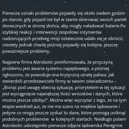
Pierwsze oznaki problemów pojawiły się około siedem godzin
po starcie, gdy pojazd nie był w stanie skierować swoich paneli
słonecznych w stronę słońca, aby mogły naładować baterie.Po
szybkiej reakcji i interwencji zespołowi inżynierów
nadzorujących przebieg misji ostatecznie udało się je obrócić,
niestety jednak chwilę później pojawiły się kolejne, jeszcze
poważniejsze problemy.
Najpierw firma Astrobotic poinformowała, że przyczyną
problemu jest awaria systemu napędowego, a później
ogłoszono, że powoduje ona krytyczną utratę paliwa. Jak
stwierdzili przedstawiciele firmy w swoim oświadczeniu –
„Biorąc pod uwagę obecną sytuację, priorytetem w tej sytuacji
jest wyciągnięcie największej ilości wniosków i danych, które
można jeszcze zdobyć”. Można więc wyczytać z tego, że na tym
etapie wiedzieli już, że nie ma szans na miękkie lądowanie i
jedyne co mogą jeszcze zyskać to dane, które pomogą uniknąć
podobnych problemów w kolejnych startach. Niedługo potem
Astrobotic udostępniło pierwsze zdjęcie lądownika Peregrine