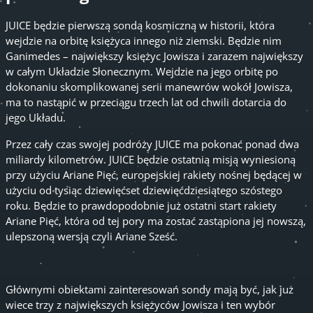
JUICE będzie pierwszą sondą kosmiczną w historii, która
wejdzie na orbitę księżyca innego niż ziemski. Będzie nim
Ganimedes – największy księżyc Jowisza i zarazem największy
w całym Układzie Słonecznym. Wejdzie na jego orbitę po
dokonaniu skomplikowanej serii manewrów wokół Jowisza,
ma to nastąpić w przeciągu trzech lat od chwili dotarcia do
jego Układu.
Przez cały czas swojej podróży JUICE ma pokonać ponad dwa
miliardy kilometrów. JUICE będzie ostatnią misją wyniesioną
przy użyciu Ariane Pięć, europejskiej rakiety nośnej będącej w
użyciu od tysiąc dziewięćset dziewięćdziesiątego szóstego
roku. Będzie to prawdopodobnie już ostatni start rakiety
Ariane Pięć, która od tej pory ma zostać zastąpiona jej nowszą,
ulepszoną wersją czyli Ariane Sześć.
Głównymi obiektami zainteresowań sondy mają być, jak już
wiece trzy z największych księżyców Jowisza i ten wybór