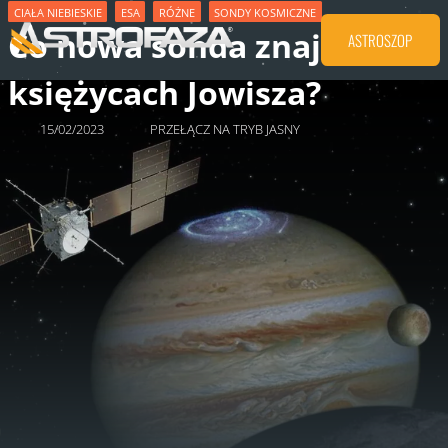
CIAŁA NIEBIESKIE
ESA
RÓŻNE
SONDY KOSMICZNE
Co nowa sonda znajdzie na
ASTROSZOP
księżycach Jowisza?
15/02/2023
PRZEŁĄCZ NA TRYB JASNY