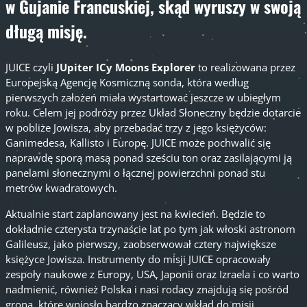
w Gujanie Francuskiej, skąd wyruszy w swoją
długą misję.
JUICE czyli
JUpiter ICy Moons Explorer
to realizowana przez
Europejską Agencję Kosmiczną sonda, która według
pierwszych założeń miała wystartować jeszcze w ubiegłym
roku. Celem jej podróży przez Układ Słoneczny będzie dotarcie
w pobliże Jowisza, aby przebadać trzy z jego księżyców:
Ganimedesa, Kallisto i Europę. JUICE może pochwalić się
naprawdę sporą masą ponad sześciu ton oraz zasilającymi ją
panelami słonecznymi o łącznej powierzchni ponad stu
metrów kwadratowych.
Aktualnie start zaplanowany jest na kwiecień. Będzie to
dokładnie czterysta trzynaście lat po tym jak włoski astronom
Galileusz, jako pierwszy, zaobserwował cztery największe
księżyce Jowisza. Instrumenty do misji JUICE opracowały
zespoły naukowe z Europy, USA, Japonii oraz Izraela i co warto
nadmienić, również Polska i nasi rodacy znajdują się pośród
grona, które wniosło bardzo znaczący wkład do misji.