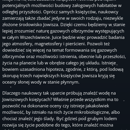
potencjalnych możliwości budowy załogowych habitatów w
odległej przyszłości. Oprócz samych księżyców, naukowcy
zamierzają także zbadać jedyne w swoich rodzaju, niezwykle
złożone środowisko Jowisza. Dzięki czemu będziemy w stanie
lepiej zrozumieć naturę gazowych olbrzymów występujących
w całym Wszechświecie. Juice będzie więc prowadzić badania
jego atmosfery, magnetosfery i pierścieni. Pozwoli też
dowiedzieć się więcej na temat formowania się gazowych
olbrzymów oraz możliwości istnienia, obecnie lub przeszłości,
życia na planecie lub w obrębie całego jej układu. Istnieje
bowiem uzasadniona hipoteza, zgodnie, z którą, pod lodową
skorupą trzech największych księżyców Jowisza kryją się
oceany słonej wody w stanie płynnym.
Dlaczego naukowcy tak uparcie próbują znaleźć wodę na
Jowiszowych księżycach? Właśnie przede wszystkim ma to
pozwolić na dokonanie oceny czy istnieje jakakolwiek
możliwość, by istniało na nich życie mikrobiologiczne, albo
chociaż znaleźć jego ślady. Być gdzieś pod grubym lodem
rozwija się życie podobne do tego, które znaleźć można