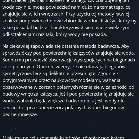
odkształceń, jednak niezależnie od tego czy znajduje się tam
woda czy nie, mogą powiedzieć nam dużo na temat tego, co
znajduje się w ich wnętrzach. Przy użyciu tej metody łatwiej
znaleźć podpowierzchniowe zbiorniki wodne. Księżyc, który by
takie posiadał będzie charakteryzował się o wiele większymi
odkształceniami niż taki, który wody nie posiada.
Najciekawiej zapowiada się ostatnia metoda badawcza. Aby
sprawdzić czy pod powierzchnią księżyców znajduje się woda,
Sonda ma prowadzić obserwacje występujących na biegunach
zórz polarnych. Obecnie wiemy, że nie otaczają biegunów
symetrycznie, lecz są delikatnie przesunięte. Zgodnie z
przyjmowanymi przez naukowców modelami, wahania
obserwowane w zorzach polarnych różnią się w zależności od
budowy wnętrza księżyca. Jeśli pod powierzchnią znajduje się
woda, wahania będą większe i odwrotnie – jeśli wody nie
będzie, to i przesunięcie zórz polarnych wobec biegunów
będzie mniejsze.
Misja ma na celu zbadanie księżyców również pod kątem