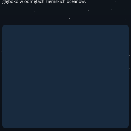
głęboko w odmętach ziemskich oceanów.