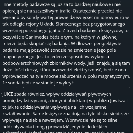
Inne metody badawcze są już za to bardziej naukowe i nie
opierają się na szczęśliwym trafie. Ostatecznie przecież nie
wysłano by sondy wartej prawie dziewięćset milionów euro w
tak odległe rejony Układu Słonecznego bez przygotowanego
wcześniej porządnego planu. Z trzech badanych księżyców, to
oczywiście Ganimedes będzie tym, na którym w głównej
mierze będą skupiać się badania. W dłuższej perspektywie
badania mają pozwolić sondzie na zmierzenie jego pola
magnetycznego. Jest to jeden ze sposobów wykrycia
podpowierzchniowych zbiorników wody. Jeśli znajdują się tam
duże ilości cieczy, która przewodzi elektryczność, będzie ona
wprowadzać na tyle mocne zaburzenia w polu magnetycznym,
że sonda będzie w stanie je wykryć.
JUICE zbada również, wpływ oddziaływań pływowych
pomiędzy księżycami, a innymi obiektami w pobliżu Jowisza i
to jak te oddziaływania wpływają na ich wzajemne
kształtowanie. Same księżyce znajdują na tyle blisko siebie, że
wpływają na siebie nawzajem. Wprawdzie nie są to silne
oddziaływania i mogą prowadzić jedynie do lekkich