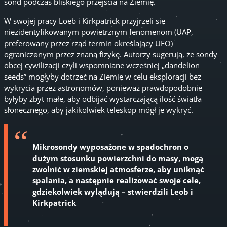
sond podczas bliskiego przejścia na Ziemię.
W swojej pracy Loeb i Kirkpatrick przyjrzeli się
niezidentyfikowanym powietrznym fenomenom (UAP,
preferowany przez rząd termin określający UFO)
ograniczonym przez znaną fizykę. Autorzy sugerują, że sondy
obcej cywilizacji czyli wspomniane wcześniej „dandelion
seeds” mogłyby dotrzeć na Ziemię w celu eksploracji bez
wykrycia przez astronomów, ponieważ prawdopodobnie
byłyby zbyt małe, aby odbijać wystarczającą ilość światła
słonecznego, aby jakikolwiek teleskop mógł je wykryć.
Mikrosondy wyposażone w spadochron o
dużym stosunku powierzchni do masy, mogą
zwolnić w ziemskiej atmosferze, aby uniknąć
spalania, a następnie realizować swoje cele,
gdziekolwiek wylądują – stwierdzili Leob i
Kirkpatrick