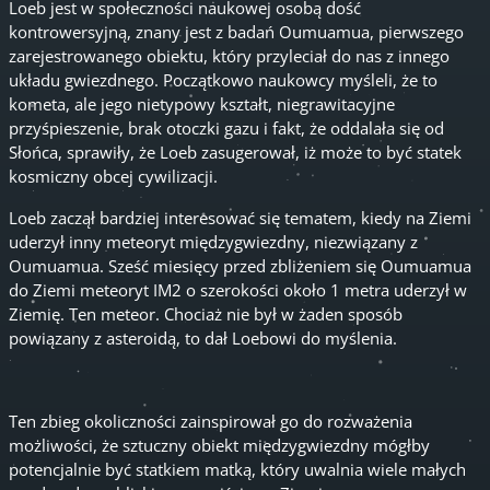
Loeb jest w społeczności naukowej osobą dość
kontrowersyjną, znany jest z badań Oumuamua, pierwszego
zarejestrowanego obiektu, który przyleciał do nas z innego
układu gwiezdnego. Początkowo naukowcy myśleli, że to
kometa, ale jego nietypowy kształt, niegrawitacyjne
przyśpieszenie, brak otoczki gazu i fakt, że oddalała się od
Słońca, sprawiły, że Loeb zasugerował, iż może to być statek
kosmiczny obcej cywilizacji.
Loeb zaczął bardziej interesować się tematem, kiedy na Ziemi
uderzył inny meteoryt międzygwiezdny, niezwiązany z
Oumuamua. Sześć miesięcy przed zbliżeniem się Oumuamua
do Ziemi meteoryt IM2 o szerokości około 1 metra uderzył w
Ziemię. Ten meteor. Chociaż nie był w żaden sposób
powiązany z asteroidą, to dał Loebowi do myślenia.
Ten zbieg okoliczności zainspirował go do rozważenia
możliwości, że sztuczny obiekt międzygwiezdny mógłby
potencjalnie być statkiem matką, który uwalnia wiele małych