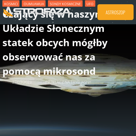
KOSMICI
OUMUAMUA
SONDY KOSMICZNE
UFO
Czający się w naszym
ASTROSZOP
Układzie Słonecznym
statek obcych mógłby
obserwować nas za
pomocą mikrosond
27/03/2023
PRZEŁĄCZ NA TRYB JASNY